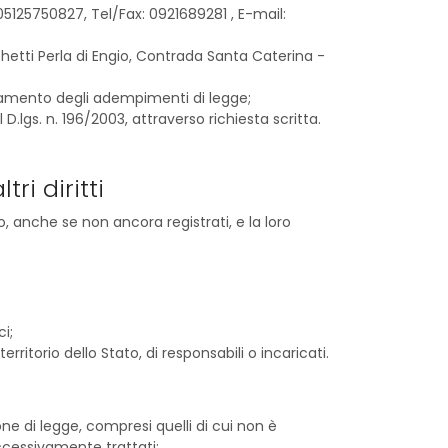
05125750827, Tel/Fax: 0921689281 , E-mail:
nchetti Perla di Engio, Contrada Santa Caterina -
etamento degli adempimenti di legge;
 D.lgs. n. 196/2003, attraverso richiesta scritta.
ri diritti
, anche se non ancora registrati, e la loro
i;
rritorio dello Stato, di responsabili o incaricati.
one di legge, compresi quelli di cui non è
uccessivamente trattati;