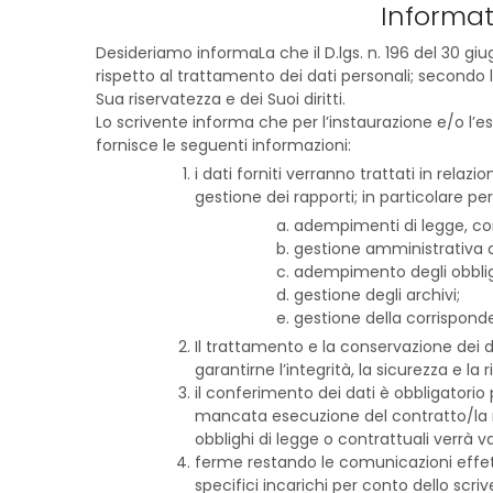
Informati
Desideriamo informaLa che il D.lgs. n. 196 del 30 giu
rispetto al trattamento dei dati personali; secondo l
Sua riservatezza e dei Suoi diritti.
Lo scrivente informa che per l’instaurazione e/o l’ese
fornisce le seguenti informazioni:
i dati forniti verranno trattati in rel
gestione dei rapporti; in particolare per
adempimenti di legge, conn
gestione amministrativa d
adempimento degli obbligh
gestione degli archivi;
gestione della corrisponde
Il trattamento e la conservazione dei d
garantirne l’integrità, la sicurezza e la 
il conferimento dei dati è obbligatorio 
mancata esecuzione del contratto/la 
obblighi di legge o contrattuali verrà va
ferme restando le comunicazioni effett
specifici incarichi per conto dello scriv