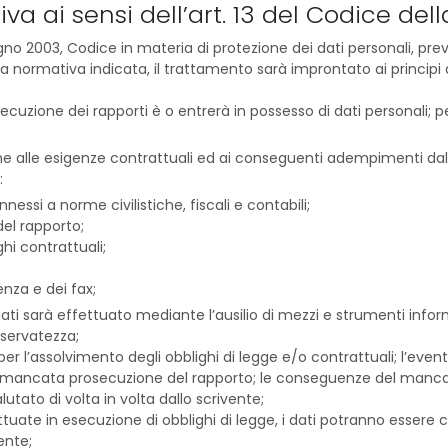
va ai sensi dell’art. 13 del Codice del
gno 2003, Codice in materia di protezione dei dati personali, preve
a normativa indicata, il trattamento sarà improntato ai principi di
cuzione dei rapporti è o entrerà in possesso di dati personali; pert
azione alle esigenze contrattuali ed ai conseguenti adempimenti d
:
essi a norme civilistiche, fiscali e contabili;
el rapporto;
i contrattuali;
nza e dei fax;
ati sarà effettuato mediante l’ausilio di mezzi e strumenti info
riservatezza;
per l’assolvimento degli obblighi di legge e/o contrattuali; l’event
mancata prosecuzione del rapporto; le conseguenze del mancato
lutato di volta in volta dallo scrivente;
uate in esecuzione di obblighi di legge, i dati potranno essere
ente;