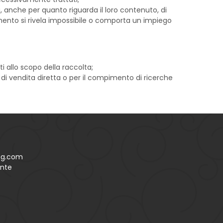
, anche per quanto riguarda il loro contenuto, di
pimento si rivela impossibile o comporta un impiego
i allo scopo della raccolta;
o di vendita diretta o per il compimento di ricerche
ing.com
ente