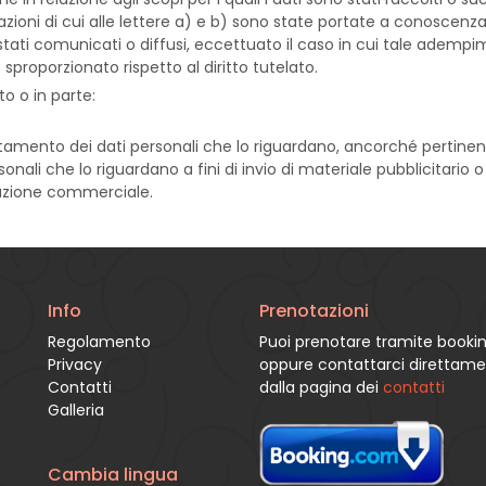
azioni di cui alle lettere a) e b) sono state portate a conoscenza
o stati comunicati o diffusi, eccettuato il caso in cui tale adem
proporzionato rispetto al diritto tutelato.
to o in parte:
attamento dei dati personali che lo riguardano, ancorché pertinent
onali che lo riguardano a fini di invio di materiale pubblicitario 
azione commerciale.
Info
Prenotazioni
Regolamento
Puoi prenotare tramite book
Privacy
oppure contattarci direttam
Contatti
dalla pagina dei
contatti
Galleria
Cambia lingua