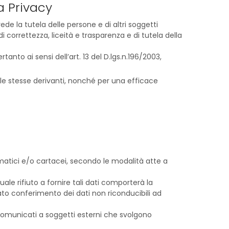
la Privacy
de la tutela delle persone e di altri soggetti
 correttezza, liceità e trasparenza e di tutela della
anto ai sensi dell’art. 13 del D.lgs.n.196/2003,
alle stesse derivanti, nonché per una efficace
rmatici e/o cartacei, secondo le modalità atte a
uale rifiuto a fornire tali dati comporterà la
 conferimento dei dati non riconducibili ad
 comunicati a soggetti esterni che svolgono