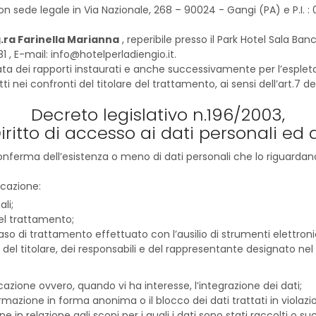
n sede legale in Via Nazionale, 268 – 90024 - Gangi (PA) e P.I. : 
g.ra Farinella Marianna
, reperibile presso il Park Hotel Sala Ba
 , E-mail: info@hotelperladiengio.it.
durata dei rapporti instaurati e anche successivamente per l’espl
i nei confronti del titolare del trattamento, ai sensi dell’art.7 del
Decreto legislativo n.196/2003,
Diritto di accesso ai dati personali ed alt
 conferma dell’esistenza o meno di dati personali che lo riguardano
icazione:
ali;
del trattamento;
aso di trattamento effettuato con l’ausilio di strumenti elettronic
i del titolare, dei responsabili e del rappresentante designato nel te
cazione ovvero, quando vi ha interesse, l’integrazione dei dati;
ormazione in forma anonima o il blocco dei dati trattati in violazi
 in relazione agli scopi per i quali i dati sono stati raccolti o s