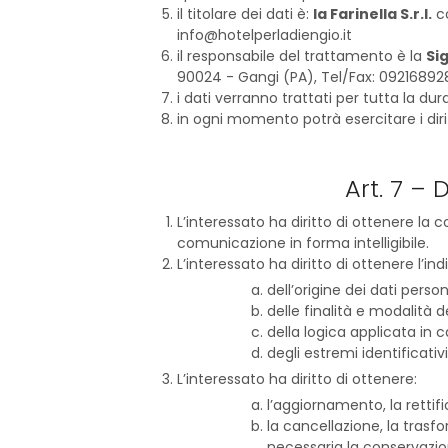
il titolare dei dati è:
la Farinella S.r.l.
co
info@hotelperladiengio.it
il responsabile del trattamento è la
Si
90024 - Gangi (PA), Tel/Fax: 0921689281
i dati verranno trattati per tutta la 
in ogni momento potrà esercitare i diritt
Art. 7 – 
L’interessato ha diritto di ottenere la
comunicazione in forma intelligibile.
L’interessato ha diritto di ottenere l’ind
dell’origine dei dati person
delle finalità e modalità 
della logica applicata in c
degli estremi identificativ
L’interessato ha diritto di ottenere:
l’aggiornamento, la rettifi
la cancellazione, la trasf
necessaria la conservazione